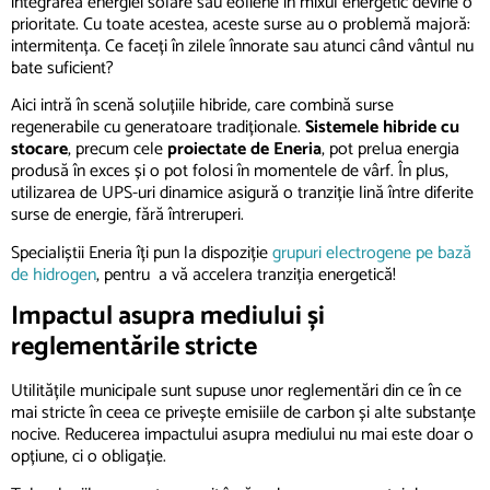
integrarea energiei solare sau eoliene în mixul energetic devine o
prioritate. Cu toate acestea, aceste surse au o problemă majoră:
intermitența. Ce faceți în zilele înnorate sau atunci când vântul nu
bate suficient?
Aici intră în scenă soluțiile hibride
,
care combină surse
regenerabile cu generatoare tradiționale.
Sistemele hibride cu
stocare
, precum cele
proiectate de Eneria
, pot prelua energia
produsă în exces și o pot folosi în momentele de vârf. În plus,
utilizarea de UPS-uri dinamice asigură o tranziție lină între diferite
surse de energie, fără întreruperi.
Specialiștii Eneria îți pun la dispoziție
grupuri electrogene pe bază
de hidrogen
, pentru a vă accelera tranziția energetică!
Impactul asupra mediului și
reglemen
tările stricte
Utilitățile municipale sunt supuse unor reglementări din ce în ce
mai stricte în ceea ce privește emisiile de carbon și alte substanțe
nocive. Reducerea impactului asupra mediului nu mai este doar o
opțiune, ci o obligație.