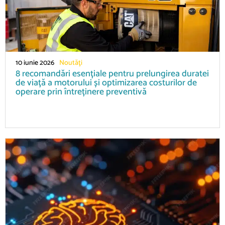
10 iunie 2026
Noutăţi
8 recomandări esențiale pentru prelungirea duratei
de viață a motorului și optimizarea costurilor de
operare prin întreținere preventivă