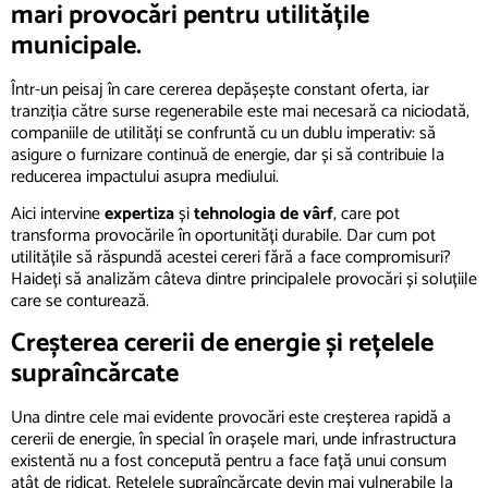
mari provocări pentru utilitățile
municipale.
Într-un peisaj în care cererea depășește constant oferta, iar
tranziția către surse regenerabile este mai necesară ca niciodată,
companiile de utilități se confruntă cu un dublu imperativ: să
asigure o furnizare continuă de energie, dar și să contribuie la
reducerea impactului asupra mediului.
Aici intervine
expertiza
și
tehnologia de vârf
, care pot
transforma provocările în oportunități durabile. Dar cum pot
utilitățile să răspundă acestei cereri fără a face compromisuri?
Haideți să analizăm câteva dintre principalele provocări și soluțiile
care se conturează.
Creșterea cererii de energie și rețelel
e
supraîncărcate
Una dintre cele mai evidente provocări este creșterea rapidă a
cererii de energie, în special în orașele mari, unde infrastructura
existentă nu a fost concepută pentru a face față unui consum
atât de ridicat. Rețelele supraîncărcate devin mai vulnerabile la