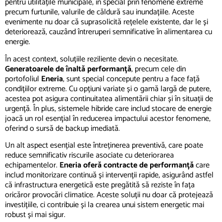
pentru utilitățile municipale, în special prin fenomene extreme
precum furtunile, valurile de căldură sau inundațiile. Aceste
evenimente nu doar că suprasolicită rețelele existente, dar le și
deteriorează, cauzând întreruperi semnificative în alimentarea cu
energie.
În acest context, soluțiile reziliente devin o necesitate.
Generatoarele de înaltă performanță
, precum cele din
portofoliul
Eneria
, sunt special concepute pentru a face față
condițiilor extreme. Cu opțiuni variate și o gamă largă de putere,
acestea pot asigura continuitatea alimentării chiar și în situații de
urgență. În plus, sistemele hibride care includ stocare de energie
joacă un rol esențial în reducerea impactului acestor fenomene,
oferind o sursă de backup imediată.
Un alt aspect esențial este întreținerea preventivă, care poate
reduce semnificativ riscurile asociate cu deteriorarea
echipamentelor.
Eneria oferă contracte de performanță
care
includ monitorizare continuă și intervenții rapide, asigurând astfel
că infrastructura energetică este pregătită să reziste în fața
oricăror provocări climatice. Aceste soluții nu doar că protejează
investițiile, ci contribuie și la crearea unui sistem energetic mai
robust și mai sigur.