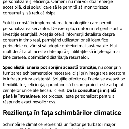
personalizare și eficiență. Oamenii nu mai vor doar energie
accesibilă, ci și soluții care să le permită să monitorizeze
consumul și să reducă risipa.
Soluția constă în implementarea tehnologiilor care permit
personalizarea serviciilor. De exemplu, contorii inteligenți sunt o
investiție esențială. Aceștia oferă informații detaliate despre
consum în timp real, permițând utilizatorilor să identifice
perioadele de vârf și să adopte obiceiuri mai sustenabile. Mai
mult decât atât, aceste date ajută și utilitățile să înțeleagă mai
bine cererea, optimizând distribuția resurselor.
Specialiștii Eneria pot sprijini această tranziție,
nu doar prin
furnizarea echipamentelor necesare, ci și prin integrarea acestora
în infrastructura existentă. Soluțiile oferite de Eneria se axează pe
flexibilitate și eficiență, garantând că fiecare proiect este adaptat
cerințelor unice ale fiecărui client.
De la consultanță inițială
până la întreținere
, tot procesul este personalizat pentru a
răspunde exact nevoilor dvs.
Reziliența în fața schimbărilor clima
tice
Schimbările climatice reprezintă un factor perturbator major