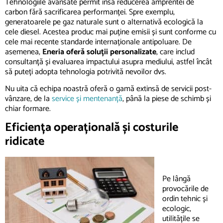
Tehnologiile avansate permit însă reducerea amprentei de
carbon fără sacrificarea performanței. Spre exemplu,
generatoarele pe gaz naturale sunt o alternativă ecologică la
cele diesel. Acestea produc mai puține emisii și sunt conforme cu
cele mai recente standarde internaționale antipoluare. De
asemenea,
Eneria oferă soluții personalizate
, care includ
consultanță și evaluarea impactului asupra mediului, astfel încât
să puteți adopta tehnologia potrivită nevoilor dvs.
Nu uita că echipa noastră oferă o gamă extinsă de servicii post-
vânzare, de la
service și mentenanță
, până la piese de schimb și
chiar formare.
Eficiența operațională și costurile
ridicate
Pe lângă
provocările de
ordin tehnic și
ecologic,
utilitățile se