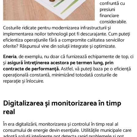
confruntă cu
presiuni
financiare
considerabile.
Costurile ridicate pentru modernizarea infrastructurii și
implementarea noilor tehnologii pot fi descurajante. Cum puteți
eficientiza operațiunile fără a compromite calitatea serviciilor
oferite? Răspunsul vine din soluții integrate și optimizate.
Eneria
, de exemplu, nu doar că furnizează echipamente de top, ci
și
asigură întreținerea acestora pe termen lung, prin
contracte de performanță.
Astfel, vă puteți baza pe o eficiență
operațională constantă, minimizând totodată costurile de
reparație și înlocuire.
Digitalizarea și monitorizarea în tim
p
real
În era digitalizării, monitorizarea și controlul în timp real al
consumului de energie devin esențiale. Utilitățile municipale care
adoptă soluții inteligente pot detecta rapid problemele și pot