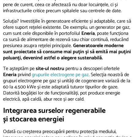
pene de curent, ceea ce afectează nu doar locuințele, ci și
infrastructurile critice precum spitalele sau centrele de date.
Soluția? Investițiile în generatoare eficiente și adaptabile, care să
ofere suport rețelei existente. De exemplu, un generator pe gaz,
cum sunt cele disponibile în portofoliul
Eneria
, poate funcționa
ca sursă de alimentare de rezervă sau chiar continuă, reducând
presiunea asupra rețelei principale.
Generatoarele moderne
sunt proiectate să consume mai puțin și să emită mai puțini
poluanți, devenind astfel o alegere sustenabilă.
Te așteptăm pe
site-ul nostru
pentru a descoperi ofertele
Eneria
privind
grupurile electrogene pe gaz
. Selecția noastră de
grupuri electrogene pe gaz și unități de cogenerare variază de la
60 la 4.500 kWe și este adaptată tuturor tipurilor de gaze.
Datorită bogăției lor de funcționalități, pot produce energie
electrică, apă caldă, abur rece și aer cald.
Integrarea surselor regenerabile
și
stocarea energiei
Odată cu creșterea preocupării pentru protecția mediului,