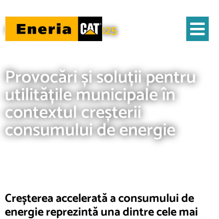
Noutăți - 03/02/2025
Acasa
Noutăţi
Provocări și soluții pentru utilitățile municipale în contextul creșterii
consumului de energie
Provocări și soluții pentru
utilitățile municipale în
contextul creșterii
consumului de energie
Eneria
Creșterea accelerată a consumului de
energie reprezintă una dintre cele mai