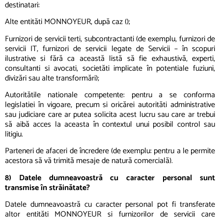
destinatari:
Alte entităti MONNOYEUR, după caz ();
Furnizori de servicii terti, subcontractanti (de exemplu, furnizori de
servicii IT, furnizori de servicii legate de Servicii – în scopuri
ilustrative si fără ca această listă să fie exhaustivă, experti,
consultanti si avocati, societăti implicate în potentiale fuziuni,
divizări sau alte transformări);
Autoritătile nationale competente: pentru a se conforma
legislatiei în vigoare, precum si oricărei autorităti administrative
sau judiciare care ar putea solicita acest lucru sau care ar trebui
să aibă acces la aceasta în contextul unui posibil control sau
litigiu.
Parteneri de afaceri de încredere (de exemplu: pentru a le permite
acestora să vă trimită mesaje de natură comercială).
8) Datele dumneavoastră cu caracter personal sunt
transmise în străinătate?
Datele dumneavoastră cu caracter personal pot fi transferate
altor entităti MONNOYEUR si furnizorilor de servicii care