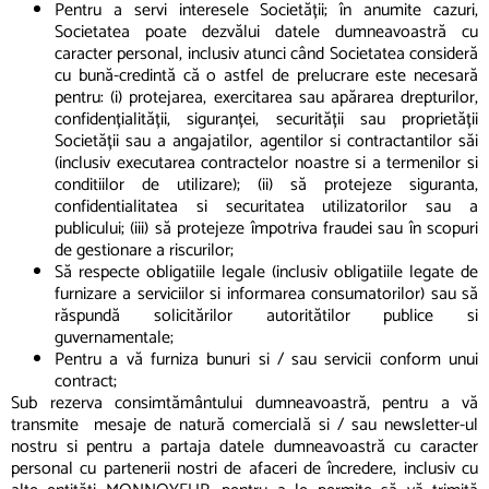
Pentru a servi interesele Societății; în anumite cazuri,
Societatea poate dezvălui datele dumneavoastră cu
caracter personal, inclusiv atunci când Societatea consideră
cu bună-credintă că o astfel de prelucrare este necesară
pentru: (i) protejarea, exercitarea sau apărarea drepturilor,
confidențialității, siguranței, securității sau proprietății
Societății sau a angajatilor, agentilor si contractantilor săi
(inclusiv executarea contractelor noastre si a termenilor si
conditiilor de utilizare); (ii) să protejeze siguranta,
confidentialitatea si securitatea utilizatorilor sau a
publicului; (iii) să protejeze împotriva fraudei sau în scopuri
de gestionare a riscurilor;
Să respecte obligatiile legale (inclusiv obligatiile legate de
furnizare a serviciilor si informarea consumatorilor) sau să
răspundă solicitărilor autoritătilor publice si
guvernamentale;
Pentru a vă furniza bunuri si / sau servicii conform unui
contract;
Sub rezerva consimtământului dumneavoastră, pentru a vă
transmite mesaje de natură comercială si / sau newsletter-ul
nostru si pentru a partaja datele dumneavoastră cu caracter
personal cu partenerii nostri de afaceri de încredere, inclusiv cu