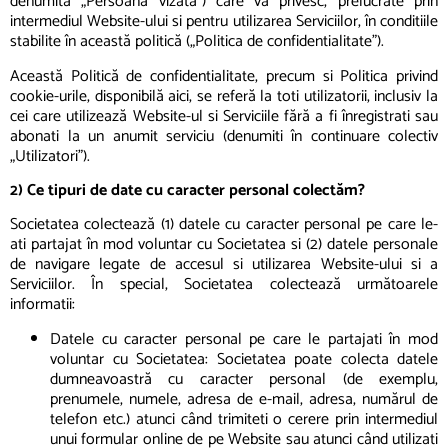
denumită „Persoana vizată”) care vă privesc, prelucrate prin
intermediul Website-ului si pentru utilizarea Serviciilor, în conditiile
stabilite în această politică („Politica de confidentialitate”).
Această Politică de confidentialitate, precum si Politica privind
cookie-urile, disponibilă aici, se referă la toti utilizatorii, inclusiv la
cei care utilizează Website-ul si Serviciile fără a fi înregistrati sau
abonati la un anumit serviciu (denumiti în continuare colectiv
„Utilizatori”).
2) Ce tipuri de date cu caracter personal colectăm?
Societatea colectează (1) datele cu caracter personal pe care le-
ati partajat în mod voluntar cu Societatea si (2) datele personale
de navigare legate de accesul si utilizarea Website-ului si a
Serviciilor. În special, Societatea colectează următoarele
informatii:
Datele cu caracter personal pe care le partajati în mod
voluntar cu Societatea: Societatea poate colecta datele
dumneavoastră cu caracter personal (de exemplu,
prenumele, numele, adresa de e-mail, adresa, numărul de
telefon etc.) atunci când trimiteti o cerere prin intermediul
unui formular online de pe Website sau atunci când utilizati