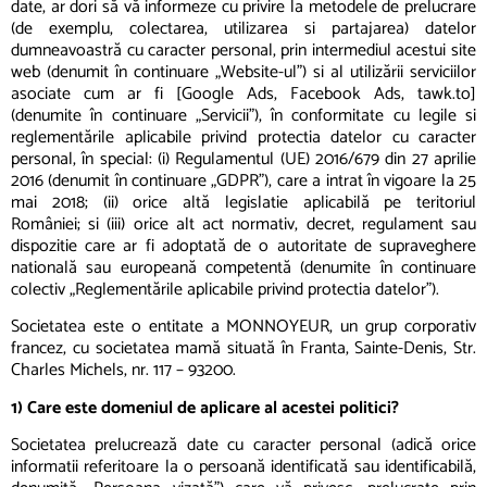
date, ar dori să vă informeze cu privire la metodele de prelucrare
(de exemplu, colectarea, utilizarea si partajarea) datelor
dumneavoastră cu caracter personal, prin intermediul acestui site
web (denumit în continuare „Website-ul”) si al utilizării serviciilor
asociate cum ar fi [Google Ads, Facebook Ads, tawk.to]
(denumite în continuare „Servicii”), în conformitate cu legile si
reglementările aplicabile privind protectia datelor cu caracter
personal, în special: (i) Regulamentul (UE) 2016/679 din 27 aprilie
2016 (denumit în continuare „GDPR”), care a intrat în vigoare la 25
mai 2018; (ii) orice altă legislatie aplicabilă pe teritoriul
României; si (iii) orice alt act normativ, decret, regulament sau
dispozitie care ar fi adoptată de o autoritate de supraveghere
natională sau europeană competentă (denumite în continuare
colectiv „Reglementările aplicabile privind protectia datelor”).
Societatea este o entitate a MONNOYEUR, un grup corporativ
francez, cu societatea mamă situată în Franta, Sainte-Denis, Str.
Charles Michels, nr. 117 – 93200.
1) Care este domeniul de aplicare al acestei politici?
Societatea prelucrează date cu caracter personal (adică orice
informatii referitoare la o persoană identificată sau identificabilă,