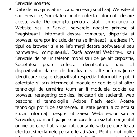
Serviciile noastre;
Date de navigare: atunci când accesați si utilizați Website-ul
sau Serviciile, Societatea poate colecta informații despre
aceste vizite. De exemplu, pentru a stabili conexiunea la
Website sau la Servicii, serverele noastre primesc si
înregistrează informații despre computer, dispozitiv si
browser, care pot include, dar nu se limitează la, adresa IP,
tipul de browser si alte informații despre software-ul sau
hardware-ul computerului. Dacă accesați Website-ul sau
Serviciile de pe un telefon mobil sau de pe alt dispozitiv,
Societatea poate colecta identificatorul unic al
dispozitivului, datele de localizare si alte informații de
identificare despre dispozitivul respectiv. Informațiile pot fi
colectate si prin intermediul modulelor cookie si al altor
tehnologii de urmărire (cum ar fi modulele cookie de
browser, retargeting cookies, indicatori de audientă, web
beacons si tehnologiile Adobe Flash etc.). Aceste
tehnologii pot fi, de asemenea, utilizate pentru a colecta si
stoca informații despre utilizarea Website-ului sau a
Serviciilor, cum ar fi paginile pe care le-ati vizitat, conținutul
online pe care l-ati vizualizat, căutările web pe care le-ati
efectuat si reclamele pe care le-ati văzut. Pentru mai multe