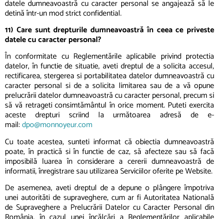
datele dumneavoastră cu caracter personal se angajează să le
detină într-un mod strict confidential.
11) Care sunt drepturile dumneavoastră în ceea ce priveste
datele cu caracter personal?
În conformitate cu Reglementările aplicabile privind protectia
datelor, în functie de situatie, aveti dreptul de a solicita accesul,
rectificarea, stergerea si portabilitatea datelor dumneavoastră cu
caracter personal si de a solicita limitarea sau de a vă opune
prelucrării datelor dumneavoastră cu caracter personal, precum si
să vă retrageti consimtământul în orice moment. Puteti exercita
aceste drepturi scriind la următoarea adresă de e-
mail:
dpo@monnoyeur.com
Cu toate acestea, sunteti informat că obiectia dumneavoastră
poate, în practică si în functie de caz, să afecteze sau să facă
imposibilă luarea în considerare a cererii dumneavoastră de
informatii, înregistrare sau utilizarea Serviciilor oferite pe Website.
De asemenea, aveti dreptul de a depune o plângere împotriva
unei autorităti de supraveghere, cum ar fi Autoritatea Natională
de Supraveghere a Prelucrării Datelor cu Caracter Personal din
România, în cazul unei încălcări a Reglementărilor aplicabile