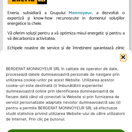
Eneria, subsidiară a Grupului
Monnoyeur
, a dezvoltat o
expertiză și know-how recunoscute in domeniul soluțiilor
energetice la cheie.
Vă oferim soluții pentru a vă optimiza mixul energetic și pentru a
vă decarboniza activitatea.
Echipele noastre de service și de întreținere garantează zilnic
excelența operațională a instalațiilor dumneavoastră.
BERGERAT MONNOYEUR SRL în calitate de operator de date,
procesează datele dumneavoastră personale de navigare prin
utilizarea cookie-urilor pe acest Website. Utilizarea acestor
cookie-uri este destinată (i) îmbunătătirii experientei
dumneavoastră online prin identificarea dumneavoastră de
fiecare dată când vă conectati la Website si prin furnizarea de
servicii personalizate adaptate nevoilor dumneavoastră sau (ii)
pentru a permite BERGERAT MONNOYEUR SRL să efectueze
studii statistice privind utilizarea Website-ului de către utilizatorii
+40747185657
de Internet. Prin clic pe butonul.
office@eneria.ro