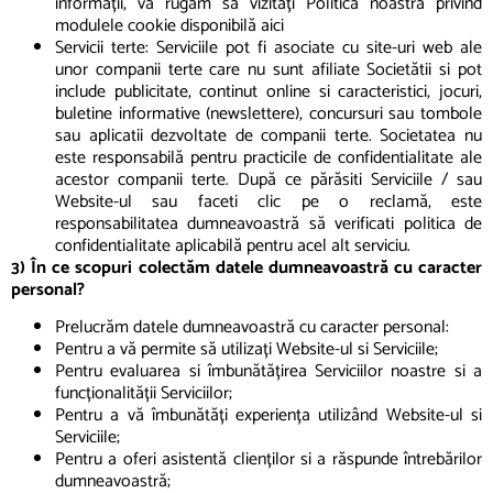
informații, vă rugăm să vizitați Politica noastră privind
modulele cookie disponibilă aici
Servicii terte: Serviciile pot fi asociate cu site-uri web ale
unor companii terte care nu sunt afiliate Societătii si pot
include publicitate, continut online si caracteristici, jocuri,
buletine informative (newslettere), concursuri sau tombole
sau aplicatii dezvoltate de companii terte. Societatea nu
este responsabilă pentru practicile de confidentialitate ale
acestor companii terte. După ce părăsiti Serviciile / sau
Website-ul sau faceti clic pe o reclamă, este
responsabilitatea dumneavoastră să verificati politica de
confidentialitate aplicabilă pentru acel alt serviciu.
3) În ce scopuri colectăm datele dumneavoastră cu caracter
personal?
Prelucrăm datele dumneavoastră cu caracter personal:
Pentru a vă permite să utilizați Website-ul si Serviciile;
Pentru evaluarea si îmbunătățirea Serviciilor noastre si a
funcționalității Serviciilor;
Pentru a vă îmbunătăți experiența utilizând Website-ul si
Serviciile;
Pentru a oferi asistentă clienților si a răspunde întrebărilor
dumneavoastră;