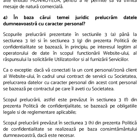
alte entităti MONNOYEUR, pentru a le permite să vă trimită
mesaje de natură comercială.
4) În baza cărui temei juridic prelucrăm datele
dumneavoastră cu caracter personal?
Scopurile prelucrării prezentate în sectiunile 3 (a) până la
sectiunea 3 (e) si în sectiunea 3 (g) din prezenta Politică de
confidentialitate se bazează, în principiu, pe interesul legitim al
operatorului de date în scopul functionării Website-ului, al
răspunsului la solicitările Utilizatorilor si al furnizării Serviciilor.
Ca o exceptie: dacă vă conectati la un cont personal/zonă client
al Website-ului, în cadrul unui contract de servicii cu Societatea,
prelucrarea datelor cu caracter personal din acest cont personal
se bazează pe contractul pe care îl aveti cu Societatea.
Scopul prelucrării, astfel este prevăzut în sectiunea 3 (f) din
prezenta Politică de confidențialitate, se bazează pe obligatiile
legale si de reglementare aplicabile;
Scopul prelucrării prevăzut în sectiunea 3 (h) din prezenta Politică
de confidentialitate se realizează pe baza consimtământului
dumneavoastră, dacă este necesar.