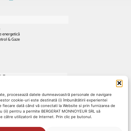
e
te energetică
etrol & Gaze
cii
t.com
at.com
e, procesează datele dumneavoastră personale de navigare
tate
cestor cookie-uri este destinată (i) îmbunătătirii experientei
fiecare dată când vă conectati la Website si prin furnizarea de
 sau (ii) pentru a permite BERGERAT MONNOYEUR SRL să
 către utilizatorii de Internet. Prin clic pe butonul.