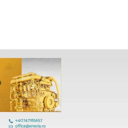
+40747185657
office@eneria.ro