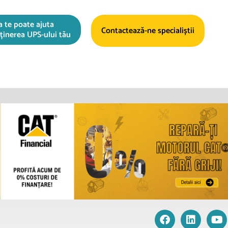
a te poate ajuta
Contactează-ne specialiștii
reținerea UPS-ului tău