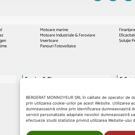
el
Motoare marine
Finanțar
az
Motoare Industriale & Feroviare
Eficacita
ogen
Invertoare
Soluție P
time
Panouri Fotovoltaice
Service & Piese
E-Servi
Piese
Parts.Ca
Reparații piese și motoare
Power.C
BERGERAT MONNOYEUR SRL în calitate de operator de dat
Formare
Conectivi
prin utilizarea cookie-urilor pe acest Website. Utilizarea a
dumneavoastră online prin identificarea dumneavoastră de 
servicii personalizate adaptate nevoilor dumneavoastră
efectueze studii statistice privind utilizarea Website-ului de