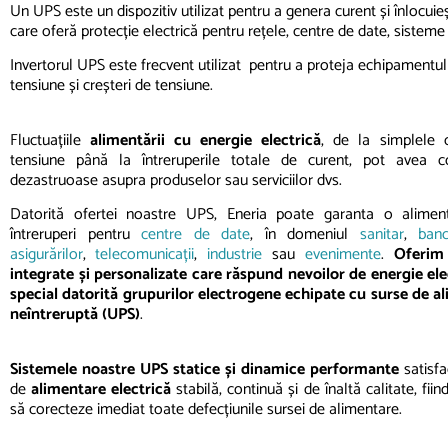
Un UPS este un dispozitiv utilizat pentru a genera curent și înlocu
care oferă protecție electrică pentru rețele, centre de date, sisteme 
Invertorul UPS este frecvent utilizat pentru a
proteja
echipamentul 
tensiune
și
creșteri
de tensiune.
Fluctuațiile
alimentării cu energie electrică
, de la simplele 
tensiune până la întreruperile totale de curent, pot avea c
dezastruoase asupra produselor sau serviciilor dvs.
Datorită ofertei noastre UPS, Eneria poate garanta o alimen
întreruperi pentru
centre de date
, în domeniul
sanitar
,
banc
asigurărilor
,
telecomunicații
,
industrie
sau
evenimente
.
Oferim
integrate și personalizate care răspund nevoilor de energie elec
special datorită grupurilor electrogene echipate cu surse de a
neîntreruptă (UPS)
.
Sistemele noastre UPS statice și dinamice performante
satisfa
de
alimentare electrică
stabilă, continuă și de înaltă calitate, fiin
să corecteze imediat toate defecțiunile sursei de alimentare.