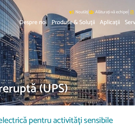
Noutăți
Alăturați-vă echipei
Despre noi
Produse & Soluții
Aplicații
Serv
reruptă (UPS)
ectrică pentru activități sensibile