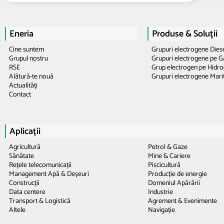
Eneria
Produse & Soluții
Cine suntem
Grupuri electrogene Dies
Grupul nostru
Grupuri electrogene pe G
RSE
Grup electrogen pe Hidr
Alătură-te nouă
Grupuri electrogene Mari
Actualități
Contact
Aplicații
Agricultură
Petrol & Gaze
Sănătate
Mine & Cariere
Rețele telecomunicații
Piscicultură
Management Apă & Deșeuri
Producție de energie
Construcții
Domeniul Apărării
Data centere
Industrie
Transport & Logistică
Agrement & Evenimente
Altele
Navigație