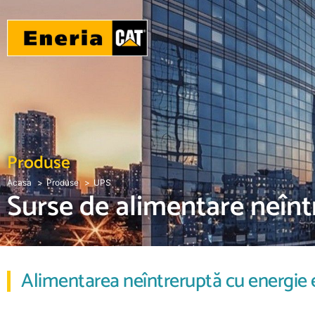
Produse
Acasa
Produse
UPS
Surse de alimentare neînt
Alimentarea neîntreruptă cu energie el