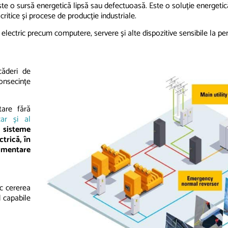
iește o sursă energetică lipsă sau defectuoasă. Este o soluție energet
critice și procese de producție industriale.
electric precum computere, servere
și
alte dispozitive sensibile
la
pen
căderi de
onsecințe
tare fără
ar și al
 sisteme
trică, în
limentare
c cererea
d capabile