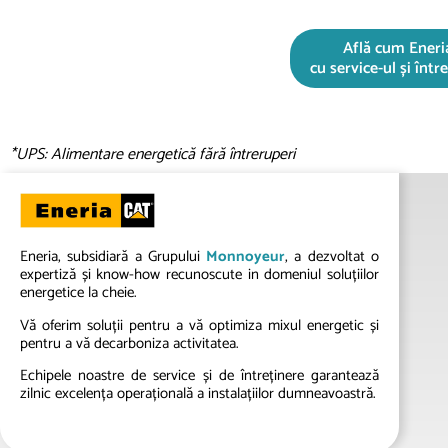
Află cum Eneri
cu service-ul și înt
*UPS: Alimentare energetică fără întreruperi
Eneria, subsidiară a Grupului
Monnoyeur
, a dezvoltat o
expertiză și know-how recunoscute in domeniul soluțiilor
energetice la cheie.
Vă oferim soluții pentru a vă optimiza mixul energetic și
pentru a vă decarboniza activitatea.
Echipele noastre de service și de întreținere garantează
zilnic excelența operațională a instalațiilor dumneavoastră.