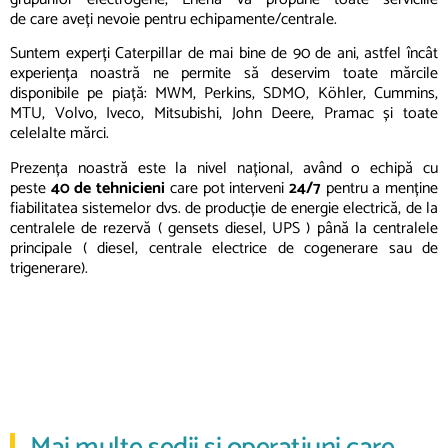
de
care
aveți
nevoie pentru echipamente/centrale.
Suntem experți Caterpillar de mai bine de 90 de ani, astfel încât
experiența noastră ne permite să deservim toate mărcile
disponibile pe piață: MWM, Perkins, SDMO, Köhler, Cummins,
MTU, Volvo, Iveco, Mitsubishi, John Deere, Pramac și toate
celelalte mărci.
Prezența noastră este la nivel național, având o echipă cu
peste
4
0 de tehnicieni
care pot interveni
24/7
pentru a menține
fiabilitatea sistemelor dvs. de producție de energie electrică, de la
centralele de rezervă ( gensets diesel, UPS ) până la centralele
principale ( diesel, centrale electrice de cogenerare sau de
trigenerare).