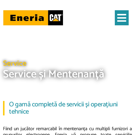
Service
Service și Mentenanță
O gamă completă de servicii și operațiuni
tehnice
Fiind un j
ucător
remarcabil
în
mentenanța
cu multipli furnizori a
grupurilor electrogene, Eneria
vă
propune toate serviciile