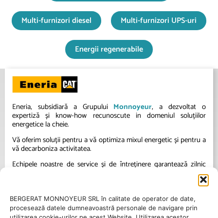
Multi-furnizori diesel
Multi-furnizori UPS-uri
Energii regenerabile
Eneria, subsidiară a Grupului
Monnoyeur
, a dezvoltat o
expertiză și know-how recunoscute in domeniul soluțiilor
energetice la cheie.
Vă oferim soluții pentru a vă optimiza mixul energetic și pentru a
vă decarboniza activitatea.
Echipele noastre de service și de întreținere garantează zilnic
excelența operațională a instalațiilor dumneavoastră.
BERGERAT MONNOYEUR SRL în calitate de operator de date,
procesează datele dumneavoastră personale de navigare prin
utilizarea cookie-urilor pe acest Website. Utilizarea acestor