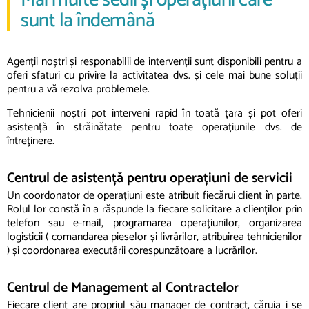
Mai multe sedii și operațiuni care
sunt la îndemână
Agenții noștri și responabilii de intervenții sunt disponibili pentru a
oferi sfaturi cu privire la activitatea dvs. și cele mai bune soluții
pentru a vă rezolva problemele.
Tehnicienii noștri pot interveni rapid în toată țara și pot oferi
asistență în străinătate pentru toate operațiunile dvs. de
întreținere.
Centrul de asistență pentru operațiuni de servicii
Un coordonator de operațiuni este atribuit fiecărui client în parte.
Rolul lor constă în a răspunde la fiecare solicitare a clienților prin
telefon sau e-mail, programarea operațiunilor, organizarea
logisticii ( comandarea pieselor și livrărilor, atribuirea tehnicienilor
) și coordonarea executării corespunzătoare a lucrărilor.
Centrul de Management al Contractelor
Fiecare client are propriul său manager de contract, căruia i se