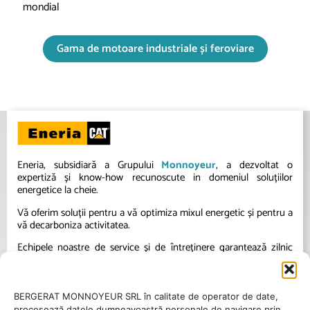
mondial
Gama de motoare industriale și feroviare
Eneria, subsidiară a Grupului
Monnoyeur
, a dezvoltat o
expertiză și know-how recunoscute in domeniul soluțiilor
energetice la cheie.
Vă oferim soluții pentru a vă optimiza mixul energetic și pentru a
vă decarboniza activitatea.
Echipele noastre de service și de întreținere garantează zilnic
excelența operațională a instalațiilor dumneavoastră.
BERGERAT MONNOYEUR SRL în calitate de operator de date,
procesează datele dumneavoastră personale de navigare prin