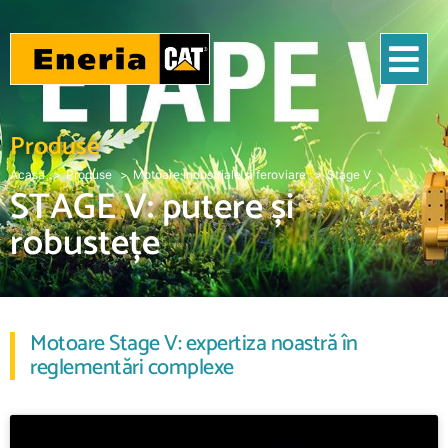
Produse
Acasa
Produse
Motoare industriale și feroviare
Stage V
STAGE V: putere și
robustețe
Motoare Stage V: expertiza noastră în
reglementări complexe