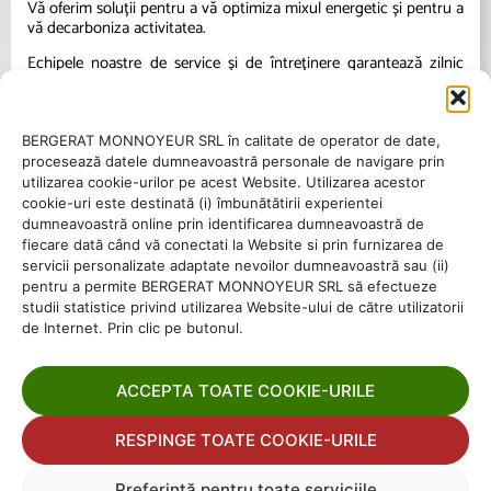
Vă oferim soluții pentru a vă optimiza mixul energetic și pentru a
vă decarboniza activitatea.
Echipele noastre de service și de întreținere garantează zilnic
excelența operațională a instalațiilor dumneavoastră.
BERGERAT MONNOYEUR SRL în calitate de operator de date,
procesează datele dumneavoastră personale de navigare prin
utilizarea cookie-urilor pe acest Website. Utilizarea acestor
cookie-uri este destinată (i) îmbunătătirii experientei
dumneavoastră online prin identificarea dumneavoastră de
fiecare dată când vă conectati la Website si prin furnizarea de
servicii personalizate adaptate nevoilor dumneavoastră sau (ii)
pentru a permite BERGERAT MONNOYEUR SRL să efectueze
studii statistice privind utilizarea Website-ului de către utilizatorii
+40747185657
de Internet. Prin clic pe butonul.
office@eneria.ro
ACCEPTA TOATE COOKIE-URILE
RESPINGE TOATE COOKIE-URILE
Preferință pentru toate serviciile