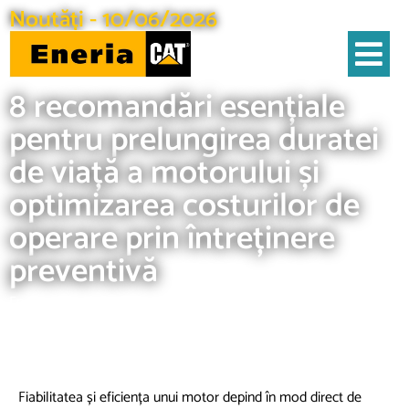
Noutăți - 10/06/2026
Acasa
Noutăţi
8 recomandări esențiale pentru prelungirea duratei de viață a motorului și
optimizarea costurilor de operare prin întreținere preventivă
8 recomandări esențiale
pentru prelungirea duratei
de viață a motorului și
optimizarea costurilor de
operare prin întreținere
preventivă
Eneria
Fiabilitatea și eficiența unui motor depind în mod direct de