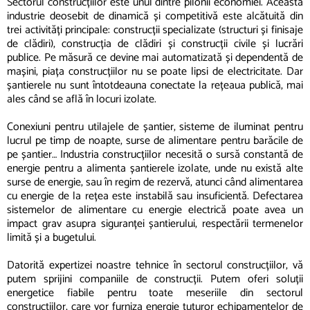
Sectorul construcțiilor este unul dintre pilonii economiei. Această
industrie deosebit de dinamică și competitivă este alcătuită din
trei activități principale: construcții specializate (structuri și finisaje
de clădiri), construcția de clădiri și construcții civile și lucrări
publice. Pe măsură ce devine mai automatizată și dependentă de
mașini, piața construcțiilor nu se poate lipsi de electricitate. Dar
șantierele nu sunt întotdeauna conectate la rețeaua publică, mai
ales când se află în locuri izolate.
Conexiuni pentru utilajele de șantier, sisteme de iluminat pentru
lucrul pe timp de noapte, surse de alimentare pentru barăcile de
pe șantier… Industria construcțiilor necesită o sursă constantă de
energie pentru a alimenta șantierele izolate, unde nu există alte
surse de energie, sau în regim de rezervă, atunci când alimentarea
cu energie de la rețea este instabilă sau insuficientă. Defectarea
sistemelor de alimentare cu energie electrică poate avea un
impact grav asupra siguranței șantierului, respectării termenelor
limită și a bugetului.
Datorită expertizei noastre tehnice în sectorul construcțiilor, vă
putem sprijini companiile de construcții. Putem oferi soluții
energetice fiabile pentru toate meseriile din sectorul
construcțiilor, care vor furniza energie tuturor echipamentelor de