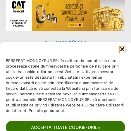
+40747185657
office@eneria.ro
BERGERAT MONNOYEUR SRL în calitate de operator de date,
procesează datele dumneavoastră personale de navigare prin
utilizarea cookie-urilor pe acest Website. Utilizarea acestor
cookie-uri este destinată (i) îmbunătătirii experientei
dumneavoastră online prin identificarea dumneavoastră de
© 2024 - Copyright Eneria. Toate drepturile rezervate.
Mențiuni legale
fiecare dată când vă conectati la Website si prin furnizarea de
Politica privind cookie-urile
Politica de Date Personale
servicii personalizate adaptate nevoilor dumneavoastră sau (ii)
Condiții generale de cumpărare
pentru a permite BERGERAT MONNOYEUR SRL să efectueze
studii statistice privind utilizarea Website-ului de către utilizatorii
de Internet. Prin clic pe butonul.
ACCEPTA TOATE COOKIE-URILE