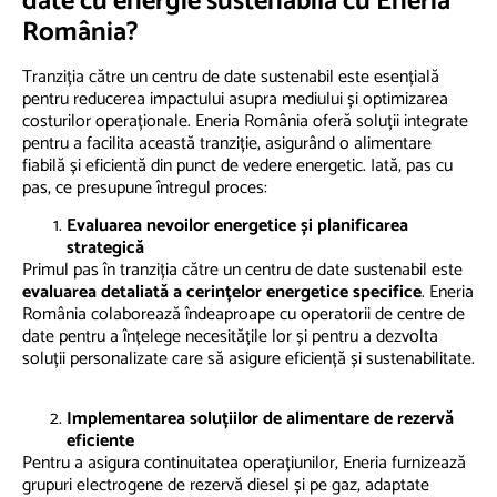
date cu energie sustenabilă cu Eneria
România?
​Tranziția către un centru de date sustenabil este esențială
pentru reducerea impactului asupra mediului și optimizarea
costurilor operaționale. Eneria România oferă soluții integrate
pentru a facilita această tranziție, asigurând o alimentare
fiabilă și eficientă din punct de vedere energetic. Iată, pas cu
pas, ce presupune întregul proces: ​
Evaluarea nevoilor energetice și planificarea
strategică
Primul pas în tranziția către un centru de date sustenabil este
evaluarea detaliată a cerințelor energetice specifice
. Eneria
România colaborează îndeaproape cu operatorii de centre de
date pentru a înțelege necesitățile lor și pentru a dezvolta
soluții personalizate care să asigure eficiență și sustenabilitate.
Implementarea soluțiilor de alimentare de rezervă
eficiente
Pentru a asigura continuitatea operațiunilor, Eneria furnizează
grupuri electrogene de rezervă diesel și pe gaz, adaptate