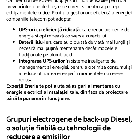
(Uninterruptible Power Supply) sunt indispensabile pentru a
preveni întreruperile bruște de curent și pentru a proteja
echipamentele critice. Pentru o gestionare eficientă a energiei,
companiile telecom pot adopta:
UPS-uri cu eficiență ridicată
, care reduc pierderile de
energie și optimizează conversia curentului.
Baterii litiu-ion
, care au o durată de viață mai lungă și
necesită mai puțină mentenanță decât modelele
tradiționale pe plumb-acid.
Integrarea UPS-urilor
în sisteme inteligente de
management al energiei, pentru a optimiza consumul și
a reduce utilizarea energiei în momentele cu cerere
redusă.
Experții Eneria te pot ajuta să asiguri alimentarea cu
energie electrică a instalației tale, din faza de proiectare
până la punerea în funcțiune.
Grupuri electrogene de back-up Diesel,
o soluție fiabilă cu tehnologii de
reducere a emisiilor