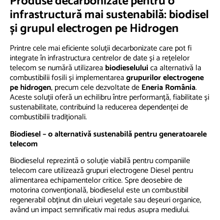
Produse decarbonizate pentru o
infrastructură mai sustenabilă: biodisel
și grupul electrogen pe Hidrogen
Printre cele mai eficiente soluții decarbonizate care pot fi
integrate în infrastructura centrelor de date și a rețelelor
telecom se numără utilizarea
biodieselului
ca alternativă la
combustibilii fosili și implementarea
grupurilor electrogene
pe hidrogen
, precum cele dezvoltate de
Eneria România
.
Aceste soluții oferă un echilibru între performanță, fiabilitate și
sustenabilitate, contribuind la reducerea dependenței de
combustibilii tradiționali.
Biodiesel – o alternativă sustenabilă pentru generatoarele
telecom
Biodieselul reprezintă o soluție viabilă pentru companiile
telecom care utilizează grupuri electrogene Diesel pentru
alimentarea echipamentelor critice. Spre deosebire de
motorina convențională, biodieselul este un combustibil
regenerabil obținut din uleiuri vegetale sau deșeuri organice,
având un impact semnificativ mai redus asupra mediului.