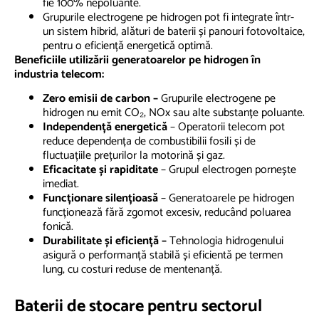
fie 100% nepoluante.
Grupurile electrogene pe hidrogen pot fi integrate într-
un sistem hibrid, alături de baterii și panouri fotovoltaice,
pentru o eficiență energetică optimă.
Beneficiile utilizării generatoarelor pe hidrogen în
industria telecom:
Zero emisii de carbon –
Grupurile electrogene pe
hidrogen nu emit CO₂, NOx sau alte substanțe poluante.
Independență energetică
– Operatorii telecom pot
reduce dependența de combustibilii fosili și de
fluctuațiile prețurilor la motorină și gaz.
Eficacitate și rapiditate
– Grupul electrogen pornește
imediat.
Funcționare silențioasă
– Generatoarele pe hidrogen
funcționează fără zgomot excesiv, reducând poluarea
fonică.
Durabilitate și eficiență –
Tehnologia hidrogenului
asigură o performanță stabilă și eficientă pe termen
lung, cu costuri reduse de mentenanță.
Baterii de stocare pentru sectorul