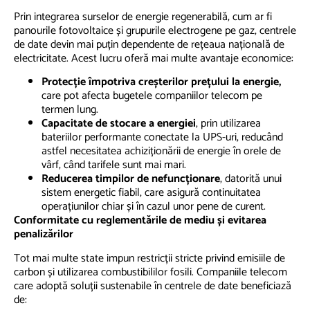
Prin integrarea surselor de energie regenerabilă, cum ar fi
panourile fotovoltaice și grupurile electrogene pe gaz, centrele
de date devin mai puțin dependente de rețeaua națională de
electricitate. Acest lucru oferă mai multe avantaje economice:
Protecție împotriva creșterilor prețului la energie,
care pot afecta bugetele companiilor telecom pe
termen lung.
Capacitate de stocare a energiei
, prin utilizarea
bateriilor performante conectate la UPS-uri, reducând
astfel necesitatea achiziționării de energie în orele de
vârf, când tarifele sunt mai mari.
Reducerea timpilor de nefuncționare
, datorită unui
sistem energetic fiabil, care asigură continuitatea
operațiunilor chiar și în cazul unor pene de curent.
Conformitate cu reglementările de mediu și evitarea
penalizărilor
Tot mai multe state impun restricții stricte privind emisiile de
carbon și utilizarea combustibililor fosili. Companiile telecom
care adoptă soluții sustenabile în centrele de date beneficiază
de: