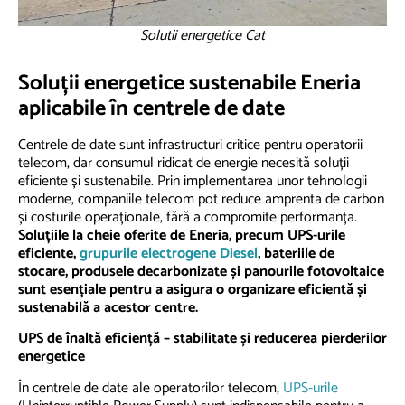
Solutii energetice Cat
Soluții energetice sustenabile Eneria
aplicabile în centrele de date
Centrele de date sunt infrastructuri critice pentru operatorii
telecom, dar consumul ridicat de energie necesită soluții
eficiente și sustenabile. Prin implementarea unor tehnologii
moderne, companiile telecom pot reduce amprenta de carbon
și costurile operaționale, fără a compromite performanța.
Soluțiile la cheie oferite de Eneria, precum UPS-urile
eficiente,
grupurile electrogene Diesel
, bateriile de
stocare, produsele decarbonizate și panourile fotovoltaice
sunt esențiale pentru a asigura o organizare eficientă și
sustenabilă a acestor centre.
UPS de înaltă eficiență – stabilitate și reducerea pierderilor
energetice
În centrele de date ale operatorilor telecom,
UPS-urile