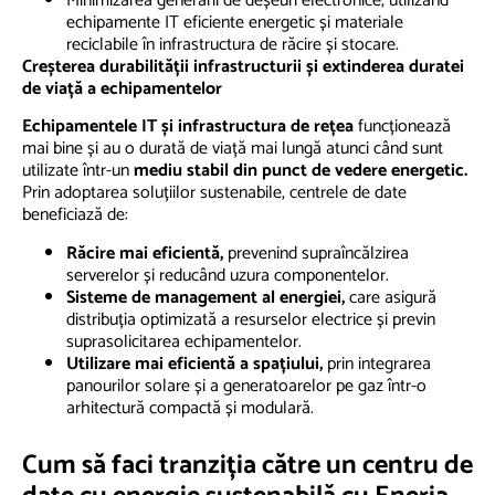
Minimizarea generării de deșeuri electronice, utilizând
echipamente IT eficiente energetic și materiale
reciclabile în infrastructura de răcire și stocare.
Creșterea durabilității infrastructurii și extinderea duratei
de viață a echipamentelor
Echipamentele IT și infrastructura de rețea
funcționează
mai bine și au o durată de viață mai lungă atunci când sunt
utilizate într-un
mediu stabil din punct de vedere energetic.
Prin adoptarea soluțiilor sustenabile, centrele de date
beneficiază de:
Răcire mai eficientă,
prevenind supraîncălzirea
serverelor și reducând uzura componentelor.
Sisteme de management al energiei,
care asigură
distribuția optimizată a resurselor electrice și previn
suprasolicitarea echipamentelor.
Utilizare mai eficientă a spațiului,
prin integrarea
panourilor solare și a generatoarelor pe gaz într-o
arhitectură compactă și modulară.
Cum să faci tranziția către un centru de