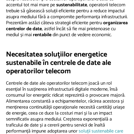
accentul tot mai mare pe
sustenabilitate
, operatorii telecom
trebuie să găsească soluții eficiente pentru a reduce impactul
asupra mediului fără a compromite performanța infrastructurii.
Prezentăm astăzi câteva strategii eficiente pentru
organizarea
centrelor de date
, astfel încât să fie mai prietenoase cu
mediul și mai
rentabile
din punct de vedere economic.
Necesitatea soluțiilor energetice
sustenabile în centrele de date ale
operatorilor telecom
Centrele de date ale operatorilor telecom joacă un rol
esențial în susținerea infrastructurii digitale moderne, însă
consumul lor energetic ridicat reprezintă o provocare majoră.
Alimentarea constantă a echipamentelor, răcirea acestora și
menținerea continuității operaționale necesită cantități uriașe
de energie, ceea ce duce la costuri mari și la un impact
semnificativ asupra mediului. Creșterea exponențială a
traficului de date și a cererii pentru servicii de înaltă
performanță impune adoptarea unor
soluții sustenabile care