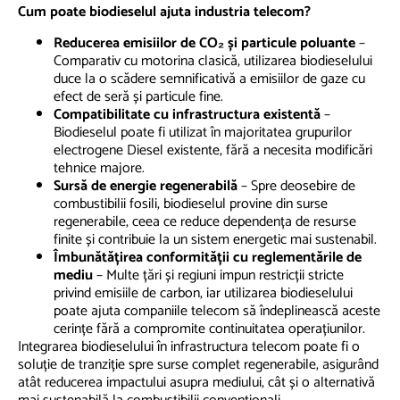
Cum poate biodieselul ajuta industria telecom?
Reducerea emisiilor de CO
₂
și particule poluante
–
Comparativ cu motorina clasică, utilizarea biodieselului
duce la o scădere semnificativă a emisiilor de gaze cu
efect de seră și particule fine.
Compatibilitate cu infrastructura existentă
–
Biodieselul poate fi utilizat în majoritatea grupurilor
electrogene Diesel existente, fără a necesita modificări
tehnice majore.
Sursă de energie regenerabilă
– Spre deosebire de
combustibilii fosili, biodieselul provine din surse
regenerabile, ceea ce reduce dependența de resurse
finite și contribuie la un sistem energetic mai sustenabil.
Îmbunătățirea conformității cu reglementările de
mediu
– Multe țări și regiuni impun restricții stricte
privind emisiile de carbon, iar utilizarea biodieselului
poate ajuta companiile telecom să îndeplinească aceste
cerințe fără a compromite continuitatea operațiunilor.
Integrarea biodieselului în infrastructura telecom poate fi o
soluție de tranziție spre surse complet regenerabile, asigurând
atât reducerea impactului asupra mediului, cât și o alternativă