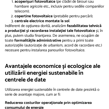
acoperișuri fotovoltaice
(pe clădiri de birouri sau
hambare agricole etc., inclusiv pentru sediile companiilor
telecom);
copertine
fotovoltaice
(pretabile pentru parcări);
centrale electrice montate la sol
.
Indiferent de opțiunea dorită, analizăm
fezabilitatea tehnică
a producției și racordarea instalației tale fotovoltaice
și, în
plus, putem studia finanțarea. De asemenea, ne ocupăm de
toate
formalitățile administrative
pentru a primi toate
autorizațiile (autorizație de urbanism, acord de racordare etc.)
necesare pentru instalarea panourilor fotovoltaice.
Avantajele economice și ecologice ale
utilizării energiei sustenabile în
centrele de date
Utilizarea energiei sustenabile în centrele de date prezintă o
serie de avantaje majore, cum ar fi:
Reducerea costurilor operaționale prin optimizarea
consumului de energie