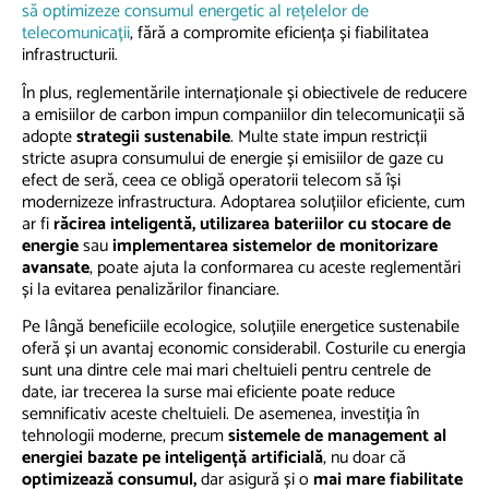
să optimizeze consumul energetic al rețelelor de
telecomunicații
, fără a compromite eficiența și fiabilitatea
infrastructurii.
În plus, reglementările internaționale și obiectivele de reducere
a emisiilor de carbon impun companiilor din telecomunicații să
adopte
strategii sustenabile
. Multe state impun restricții
stricte asupra consumului de energie și emisiilor de gaze cu
efect de seră, ceea ce obligă operatorii telecom să își
modernizeze infrastructura. Adoptarea soluțiilor eficiente, cum
ar fi
răcirea inteligentă, utilizarea bateriilor cu stocare de
energie
sau
implementarea sistemelor de monitorizare
avansate
, poate ajuta la conformarea cu aceste reglementări
și la evitarea penalizărilor financiare.
Pe lângă beneficiile ecologice, soluțiile energetice sustenabile
oferă și un avantaj economic considerabil. Costurile cu energia
sunt una dintre cele mai mari cheltuieli pentru centrele de
date, iar trecerea la surse mai eficiente poate reduce
semnificativ aceste cheltuieli. De asemenea, investiția în
tehnologii moderne, precum
sistemele de management al
energiei bazate pe inteligență artificială
, nu doar că
optimizează consumul,
dar asigură și o
mai mare fiabilitate