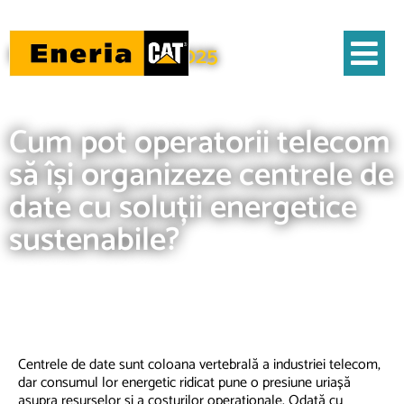
Noutăți - 03/04/2025
Acasa
Noutăţi
Cum pot operatorii telecom să își organizeze centrele de date cu soluții
energetice sustenabile?
Cum pot operatorii telecom
să își organizeze centrele de
date cu soluții energetice
sustenabile?
Eneria
Centrele de date sunt coloana vertebrală a industriei telecom,
dar consumul lor energetic ridicat pune o presiune uriașă
asupra resurselor și a costurilor operaționale. Odată cu