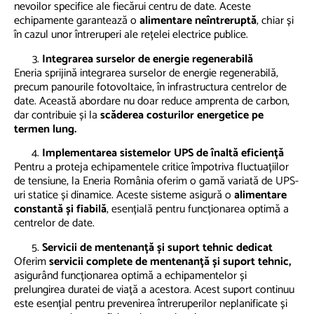
nevoilor specifice ale fiecărui centru de date. Aceste
echipamente garantează o
alimentare neîntreruptă
, chiar și
în cazul unor întreruperi ale rețelei electrice publice.
Integrarea surselor de energie regenerabilă
Eneria sprijină integrarea surselor de energie regenerabilă,
precum panourile fotovoltaice, în infrastructura centrelor de
date. Această abordare nu doar reduce amprenta de carbon,
dar contribuie și la
scăderea costurilor energetice pe
termen lung. ​
Implementarea sistemelor UPS de înaltă eficiență
Pentru a proteja echipamentele critice împotriva fluctuațiilor
de tensiune, la Eneria România oferim o gamă variată de UPS-
uri statice și dinamice. Aceste sisteme asigură o
alimentare
constantă și fiabilă
, esențială pentru funcționarea optimă a
centrelor de date. ​
Servicii de mentenanță și suport tehnic dedicat
Oferim
servicii complete de mentenanță și suport tehnic,
asigurând funcționarea optimă a echipamentelor și
prelungirea duratei de viață a acestora. Acest suport continuu
este esențial pentru prevenirea întreruperilor neplanificate și